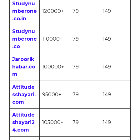
Studynu
mberone
120000+
79
149
.co.in
Studynu
mberone
110000+
79
149
.co
Jaroorik
habar.co
100000+
79
149
m
Attitude
sshayari.
95000+
79
149
com
Attitude
shayari2
105000+
79
149
4.com