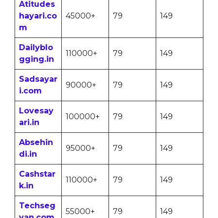
Atitudes
hayari.co
45000+
79
149
m
Dailyblo
110000+
79
149
gging.in
Sadsayar
90000+
79
149
i.com
Lovesay
100000+
79
149
ari.in
Absehin
95000+
79
149
di.in
Cashstar
110000+
79
149
k.in
Techseg
55000+
79
149
yan.com