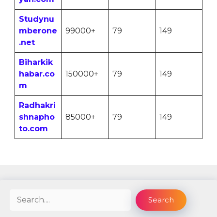
Studynu
mberone
99000+
79
149
.net
Biharkik
habar.co
150000+
79
149
m
Radhakri
shnapho
85000+
79
149
to.com
Search
Search